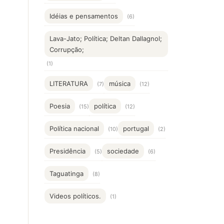
Idéias e pensamentos
(6)
Lava-Jato; Política; Deltan Dallagnol;
Corrupção;
(1)
LITERATURA
música
(7)
(12)
Poesia
política
(15)
(12)
Política nacional
portugal
(10)
(2)
Presidência
sociedade
(5)
(6)
Taguatinga
(8)
Videos políticos.
(1)