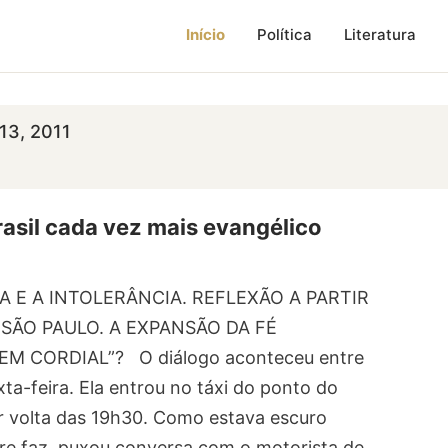
Início
Política
Literatura
13, 2011
asil cada vez mais evangélico
A E A INTOLERÂNCIA. REFLEXÃO A PARTIR
SÃO PAULO. A EXPANSÃO DA FÉ
 CORDIAL”? O diálogo aconteceu entre
xta-feira. Ela entrou no táxi do ponto do
r volta das 19h30. Como estava escuro
pre faz, puxou conversa com o motorista de