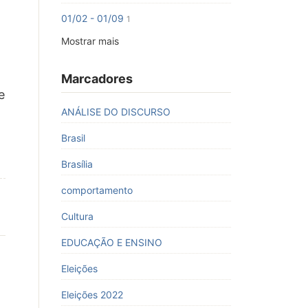
01/02 - 01/09
1
Mostrar mais
Marcadores
e
ANÁLISE DO DISCURSO
Brasil
Brasília
comportamento
Cultura
EDUCAÇÃO E ENSINO
Eleições
Eleições 2022