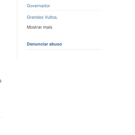
Governador
Grandes Vultos.
Mostrar mais
Denunciar abuso
o